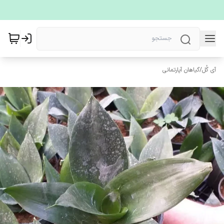
آی گُل
/
گیاهان آپارتمانی