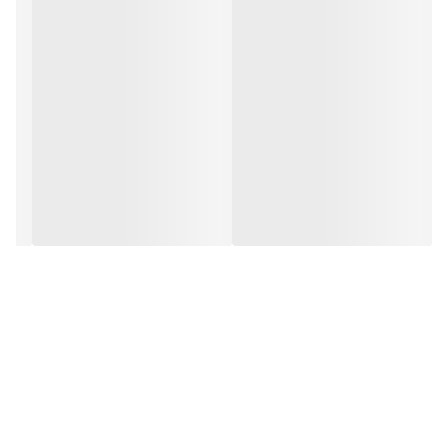
خود، هوای گرم را ترجیح میدهد و جز گیاهان مقاوم به گرما است یعنی
دمایی بین 15 الی 30 درجه سانتی گراد را به عنوان دمای ایده آل خود
انتخاب میکند. رطوبت مناسب سانسوریا :🌧 به طور کلی این گیاه به
رطوبت زیادی احتیاج ندارد و جز گیاهان مقاوم به خشکی به حساب می آید
. کود مناسب سانسوریا :⚡️ کود عمومی گیاهان آپارتمانی، کود NPK با نسبت
10-10-10 و کود های مخصوص سانسوریا استفاده کنید.