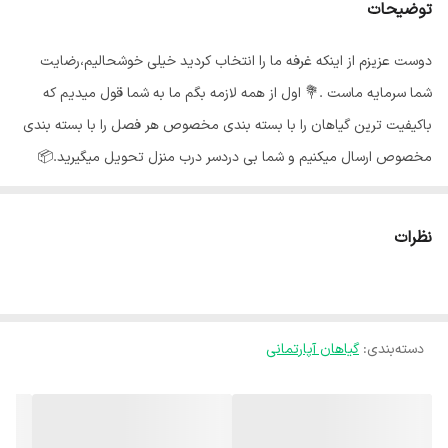
توضیحات
دوست عزیزم از اینکه غرفه ما را انتخاب کردید خیلی خوشحالیم،رضایت
شما سرمایه ماست .💐 اول از همه لازمه بگم ما به شما قول میدیم که
باکیفیت ترین گیاهان را با بسته بندی مخصوص هر فصل را با بسته بندی
مخصوص ارسال میکنیم و شما بی دردسر درب منزل تحویل میگیرید.📦
گلهای ما از شهر محلات استان مرکزی هستند و به خاطر شرایط جغرافیایی
اینجا،گلهای ما هر جای کشور برن حالشون خوبه ✅️ اگر در نگهداری گل و
نظرات
گیاه مبتدی هستید و یا قصد پرورش گیاه مقاوم و زیبا را دارید، پرورش
سانسویا و یا نگهداری آن، بهترین انتخاب میباشد. نور مناسب سانسوریا :🌞
سانسوریا جز گیاهان مقاوم به کم نوری می باشد که حتی در سایه و یا نور
دسته‌بندی
:
گیاهان آپارتمانی
های مصنوعی مانند لامپ های رشد به خوبی دوام می آورد. آبیاری مناسب
سانسوریا :🌧 سانسوریا جز گیاهان مقاوم به کم آبی میباشد و آبیاری بیش
از حد ، سبب پوسیدگی ریشه ها و در نتیجه شل شدن و گندیدگی برگ های
آن میشود. دما مناسب سانسوریا :🌡 این گیاه با توجه به زیستگاه اصلی