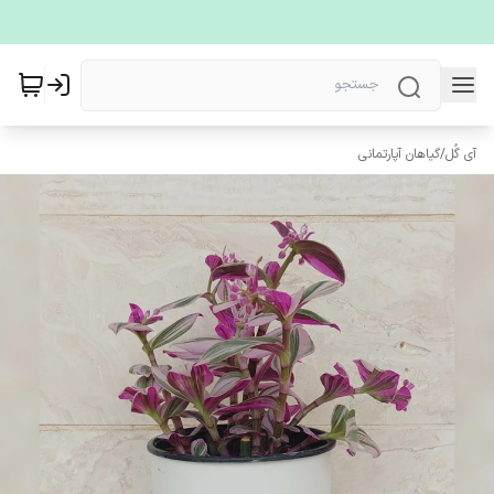
آی گُل
/
گیاهان آپارتمانی