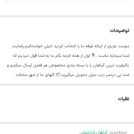
توضیحات
دوست عزیزم از اینکه غرفه ما را انتخاب کردید خیلی خوشحالیم،رضایت
شما سرمایه ماست .💐 اول از همه لازمه بگم ما به شما قول میدیم که
باکیفیت ترین گیاهان را با بسته بندی مخصوص هر فصل ارسال میکنیم و
شما بی دردسر درب منزل تحویل میگیرید.📦 گلهای ما از شهر محلات
استان مرکزی هستند و به خاطر شرایط جغرافیایی اینجا،گلهای ما هر جای
کشور برن حالشون خوبه ✅️ بی واسطه از دست باغبان خرید کن🍃
نظرات
🌸 ابعاد گلدان: ۱۵ * ۱۷ سانتی متر
🌸 ارتفاع گیاه: ۲۰ سانتی متر
دسته‌بندی
:
گیاهان آپارتمانی
🌸 گلدان های گلدان های پلیمری غرفه ما داری سوراخ زهکش کف گلدان