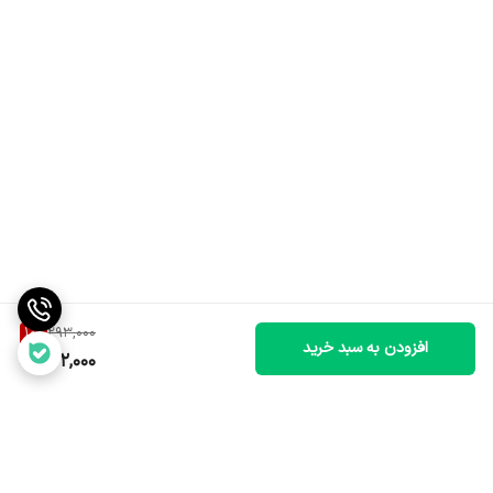
10
%
293,000
افزودن به سبد خرید
262,000