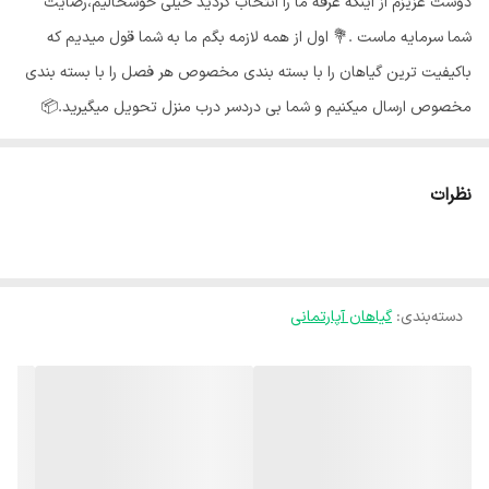
دوست عزیزم از اینکه غرفه ما را انتخاب کردید خیلی خوشحالیم،رضایت
شما سرمایه ماست .💐 اول از همه لازمه بگم ما به شما قول میدیم که
باکیفیت ترین گیاهان را با بسته بندی مخصوص هر فصل را با بسته بندی
مخصوص ارسال میکنیم و شما بی دردسر درب منزل تحویل میگیرید.📦
گلهای ما از شهر محلات استان مرکزی هستند و به خاطر شرایط جغرافیایی
اینجا،گلهای ما هر جای کشور برن حالشون خوبه ✅️ اگر در نگهداری گل و
نظرات
گیاه مبتدی هستید و یا قصد پرورش گیاه مقاوم و زیبا را دارید، پرورش
سانسویا و یا نگهداری آن، بهترین انتخاب میباشد. نور مناسب سانسوریا :🌞
سانسوریا جز گیاهان مقاوم به کم نوری می باشد که حتی در سایه و یا نور
دسته‌بندی
:
گیاهان آپارتمانی
های مصنوعی مانند لامپ های رشد به خوبی دوام می آورد. آبیاری مناسب
سانسوریا :🌧 سانسوریا جز گیاهان مقاوم به کم آبی میباشد و آبیاری بیش
از حد ، سبب پوسیدگی ریشه ها و در نتیجه شل شدن و گندیدگی برگ های
آن میشود. دما مناسب سانسوریا :🌡 این گیاه با توجه به زیستگاه اصلی
خود، هوای گرم را ترجیح میدهد و جز گیاهان مقاوم به گرما است یعنی