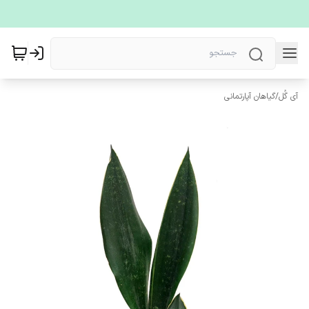
آی گُل
/
گیاهان آپارتمانی