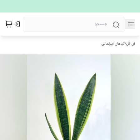
آی گُل
/
گیاهان آپارتمانی