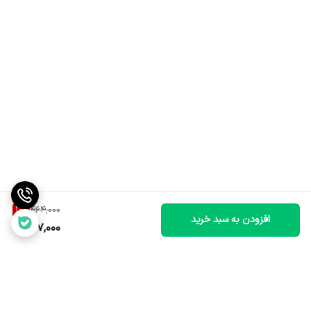
10
%
464,000
افزودن به سبد خرید
417,000