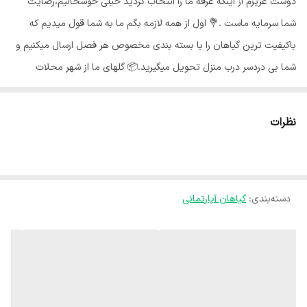
دوست عزیزم از اینکه غرفه ما را انتخاب کردید خیلی خوشحالیم،رضایت
شما سرمایه ماست .💐 اول از همه لازمه بگم ما به شما قول میدیم که
باکیفیت ترین گیاهان را با بسته بندی مخصوص هر فصل ارسال میکنیم و
شما بی دردسر درب منزل تحویل میگیرید.📦 گلهای ما از شهر محلات
استان مرکزی هستند و به خاطر شرایط جغرافیایی اینجا،گلهای ما هر جای
کشور برن حالشون خوبه ✅️ بی واسطه از دست باغبان خرید کن🍃 گیاه دم
نظرات
روباهی ،شویدی یا مارچوبه زینتی گیاهی همیشه سبز و بسیار مقاوم است
که نیاز به نگهداری خاصی ندارد.🌿 خاک مناسب پرورش گیاه شویدی :🤎
این گیاه نیاز به خاکی مرطوب دارد، ولی دقت کنید که آبیاری بیش از حد
دسته‌بندی
:
گیاهان آپارتمانی
لازم ندارد و این کار باعث پوسیدگی گیاه خواهدشدبرای کاشت در گلدان
خاک لومی با کمپوست گلدانی بسیار مناسب است. نحوه آبیاری و نیاز آبی
گل شویدی :💧 همانطور که گفتیم این گیاه هر چند نیاز به خاکی مرطوب
دارد، اما آبیاری بیش از حد نیز لازم ندارد. در فصل بهار تا پاییز به آبیاری
متوسطی نیاز دارد. نور مناسب مارچوبه زینتی :🌞 اگر این گیاه در سایه قرار