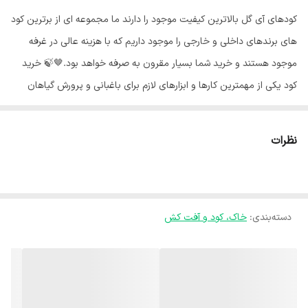
کودهای آی گل بالاترین کیفیت موجود را دارند ما مجموعه ای از برترین کود
های برندهای داخلی و خارجی را موجود داریم که با هزینه عالی در غرفه
موجود هستند و خرید شما بسیار مقرون به صرفه خواهد بود.🤎🍃 خرید
کود یکی از مهمترین کارها و ابزارهای لازم برای باغبانی و پرورش گیاهان
خرید کود است. برای داشتن گیاهان سالم و محصولات پربار باید بطور
مرتب کوددهی صورت پذیرد. 🌿 رشد گیاهان آپارتمانی رنگ، بافت، گرما و
نظرات
زیبایی را به خانه می‌بخشند. آنها در تمام طول سال می‌توانند کیفیت هوا را
بهبود ببخشند. رشد بسیاری از گیاهان آپارتمانی آسان است، اما برای رشد
باید از آنها مراقبت مناسبی صورت گیرد.💚 بسیاری از مردم اهمیت کود دادن
دسته‌بندی
:
خاک، کود و آفت کش
به گیاهان آپارتمانی را نادیده می‌گیرند.🚫 بااین‌حال، تغذیه مناسب برای
رشد گیاهان سالم و زیبا ضروری است. برخلاف باغچه‌های بیرونی که در آن
طبیعت باران فراهم می‌کند و گیاهان می‌توانند ریشه‌های جدیدی را برای
جستجوی غذا بفرستند، مواد مغذی موجود برای یک گیاه آپارتمانی به‌شدت
با مقدار خاک در گلدان و آنچه که برای تغذیه تکمیلی فراهم می‌کنید