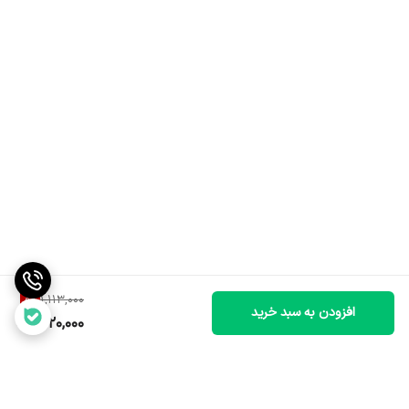
8
%
1,113,000
افزودن به سبد خرید
1,020,000