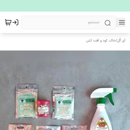
آی گُل
/
خاک، کود و آفت کش