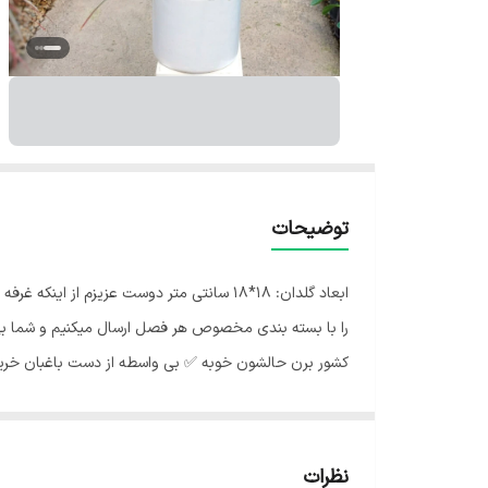
توضیحات
ابعاد گلدان: 18*18 سانتی متر دوست عزیزم
را با بسته بندی مخصوص هر فصل ارسال میکنیم و شما بی 
کشور برن حالشون خوبه ✅️ بی واسطه از دست باغبان خرید ک
دارد که هر کس با هر سلیقه ای می تواند از بین آن ها انتخا
خاک خشک شده باشد. یک نکته دیگر که در آبیاری دراسنا کام
نظرات