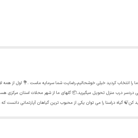
 از اینکه غرفه ما را انتخاب کردید خیلی خوشحالیم،رضایت شما سرمایه ماست .💐 اول از 
دردسر درب منزل تحویل میگیرید.📦 گلهای ما از شهر محلات استان مرکزی هستند
ن🍃 گیاه دراسنا را می توان یکی از محبوب ترین گیاهان آپارتمانی دانست که در
ب کند. دراسنا پرچمی، دراسنا کامپکت و دراسنا بلالی از انواع معروف گل دراسنا هست
پکت باید به آن توجه کنید، آبیاری با آب بدون املاح و بدون کلر است. نور مناس