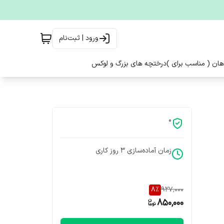
ورود | ثبت‌نام
هان ( مناسب برای )
درختچه های بزرگ و لوکس
0
زمان آماده‌سازی
3
روز کاری
8
%
927,000
850,000