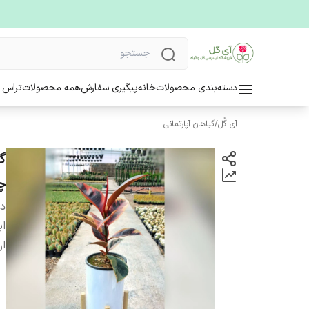
دسته‌بندی محصولات
خانه
پیگیری سفارش
همه محصولات
تراس 
آی گُل
/
گیاهان آپارتمانی
گ
چ
دس
اب
ار