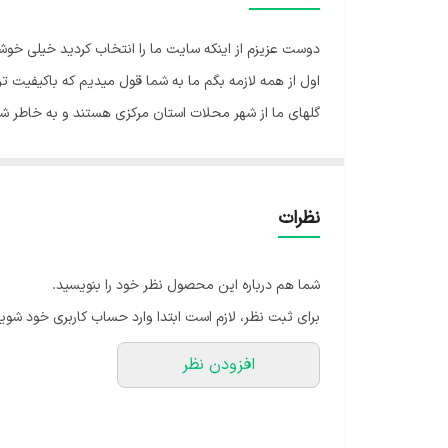
دوست عزیزم از اینکه سایت ما را انتخاب کردید خیلی خو
اول از همه لازمه بگم ما به شما قول میدیم که باکیفیت
گلهای ما از شهر محلات استان مرکزی هستند و به خاطر شر
گیاه فیکوس از گیاهان بسیار زیبا و مقاوم است که برگ ه
فوق العاده ببخشد.
نور فیکوس :🌞 این گیاه به نور متوسط و غیر مستقیم نیاز د
نظرات
موجب بی رنگ شدن برگ‌ها می‌شود. نور کم و ناکافی محیط
شود و همچنین تغییرات ناگهانی دما هم موجب ریزش بر
شما هم درباره این محصول نظر خود را بنویسید.
آبیاری فیکوس : 💧 این گیاه رطوبت را ترجیح می دهد اما
برای ثبت نظر، لازم است ابتدا وارد حساب کاربری خود شوید
خیس و غرقابی باشد چرا که به تدریج موجب پوسیدگی ریشه گ
افزودن نظر
خاک فیکوس : بهترین خاک برای این گیاه، خاک حاوی کم
کوددهی فیکوس : ⚡️ جهت رشد بهتر گیاه فیکوس می توانید 