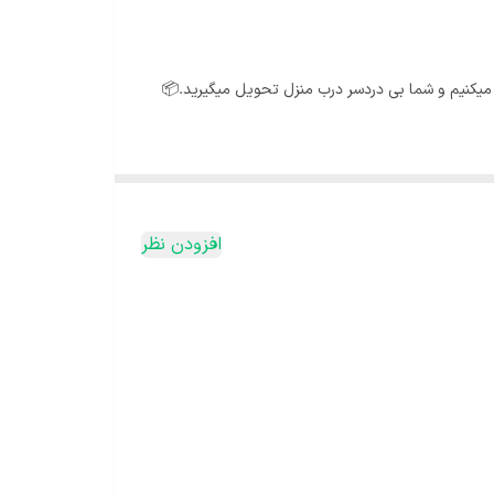
میکنیم و شما بی دردسر درب منزل تحویل میگیرید.📦
رختچه ای رشد می کند و می تواند به منزل شما جلوه ای
ست گیاه را دور از نور مستقیم قرار دهید. نور شدید
افزودن نظر
 در هوای سرد موجب سیاه شدن برگ ها و ریزش آن می
 خشک شود و توجه داشته یاشید که خاک گیاه نباید
ز بین می رود.
 کود زیاده‌روی کنید چرا که باعث سوختن گیاه می شود