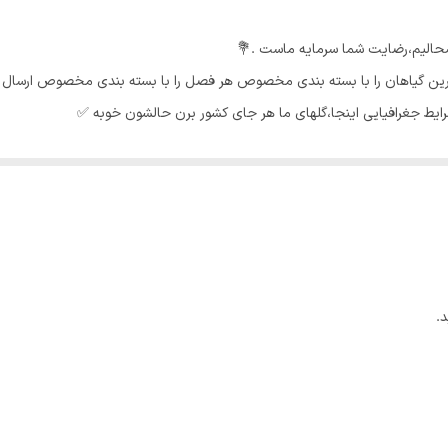
شحالیم،رضایت شما سرمایه ماست .💐
 ترین گیاهان را با بسته بندی مخصوص هر فصل را با بسته بندی مخصوص ارسال 
ایط جغرافیایی اینجا،گلهای ما هر جای کشور برن حالشون خوبه ✅️
ای چرمی و پهنی دارد و در رنگ های مختلفی موجود می باشد. این گیاه به صورت د
ارد اگر چه در سایه و نور کم دوام می آورد ولی رشد مطلوبی ندارد. همچنین بهتر ا
 هم یکی از دلایل ریزش برگ‌های گیاه است. دما مناسب فیکوس: 🌡 قرار گرفتن
گ های فیکوس می شود.
 به خشکی هم مقاوم است. بهتر است صبر کنید تا در فاصله ی بین دو آبیاری خاک
.
یاه می شود و برگ های پایین گیاه زرد شده و می ریزند و به مرور زمان گیاه ا
پوست می باشد.
از کود مخصوص فیکوس ها طبق دستور العمل استفاده کنید. البته نباید در مصرف