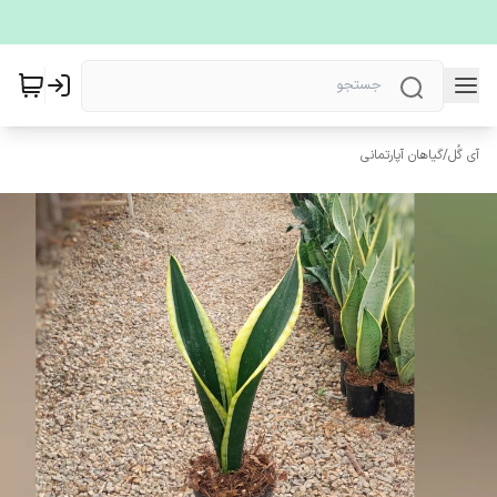
آی گُل
/
گیاهان آپارتمانی