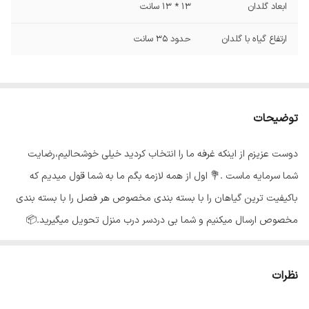
ابعاد گلدان
13 * 13 سانت
ارتفاع گیاه با گلدان
حدود 35 سانت
توضیحات
دوست عزیزم از اینکه غرفه ما را انتخاب کردید خیلی خوشحالیم،رضایت
شما سرمایه ماست .💐 اول از همه لازمه بگم ما به شما قول میدیم که
باکیفیت ترین گیاهان را با بسته بندی مخصوص هر فصل را با بسته بندی
مخصوص ارسال میکنیم و شما بی دردسر درب منزل تحویل میگیرید.📦
گلهای ما از شهر محلات استان مرکزی هستند و به خاطر شرایط جغرافیایی
اینجا،گلهای ما هر جای کشور برن حالشون خوبه ✅️ اگر در نگهداری گل و
نظرات
گیاه مبتدی هستید و یا قصد پرورش گیاه مقاوم و زیبا را دارید، پرورش
سانسویا و یا نگهداری آن، بهترین انتخاب میباشد. نور مناسب سانسوریا :🌞