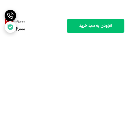
15
%
309,000
افزودن به سبد خرید
262,000
برگشت به بالا