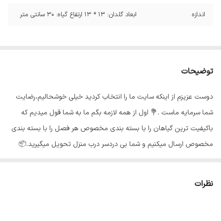
اندازه
ابعاد گلدان: 13 * 13 ارتفاع گیاه: 30 سانتی متر
توضیحات
دوست عزیزم از اینکه سایت ما را انتخاب کردید خیلی خوشحالیم،رضایت
شما سرمایه ماست .💐 اول از همه لازمه بگم ما به شما قول میدیم که
باکیفیت ترین گیاهان را با بسته بندی مخصوص هر فصل را با بسته بندی
مخصوص ارسال میکنیم و شما بی دردسر درب منزل تحویل میگیرید.📦
گلهای ما از شهر محلات استان مرکزی هستند و به خاطر شرایط جغرافیایی
اینجا،گلهای ما هر جای کشور برن حالشون خوبه ✅️ روش نگهداری از
نظرات
زاموفیلیا🍃 : به طور کلی زاموفیلیا، جز گیاهان کم توقع با نگهداری آسان به
شمار می آید که هر کسی به راحتی میتواند در خانه یا محل کار از آن