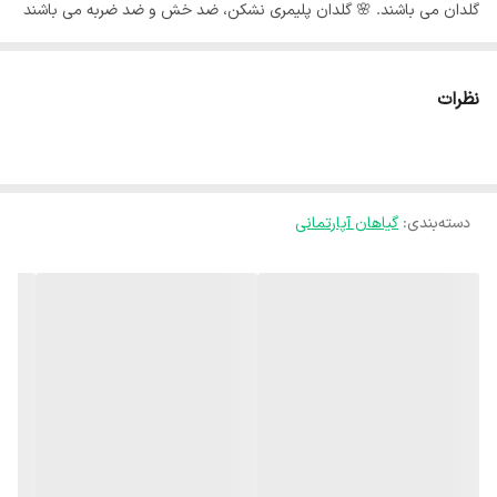
گلدان می باشند. 🌸 گلدان پلیمری نشکن، ضد خش و ضد ضربه می باشند
و زیر گلدانی پلیمری همراه گلدان می باشد . جنس گلدان درجه یک و برای
یک عمر سالم می ماند. ⚘️گیاهان با گلدان غرفه آی گل مناسب هدیه
نظرات
دادن، زیبا کردن میز کار، زندگی بخشیدن به آشپزخانه و میز غذاخوری، شکوه
بخشیدن به میز تلوزیون و اتاق نشیمن و سبز و شاداب کردن منزل
شماست.⚘️ 🍃ارسال گل با گلدان داخل تصویر به سراسر کشور . 🍃ارسال به
دسته‌بندی
:
گیاهان آپارتمانی
درب منزل مشتری می باشد. 🍃بسته های ارسالی توسط ما دارای گارانتی می
باشند و کوچکترین مشکلی برای بسته ارسالی بوجود نخواهد آمد با اطمینان
کامل خرید کنید. 🍃ارسال با پست خصوصی می باشد، و استفاده از این
پست تغییری در هزینه ارسال برای مشتری بوجود نمیاورد. استفاده از پست
خصوصی برای تسریع کردن فرایند ارسال می باشد. 🍃از زمان ارسال تا
تحویل توسط مشتری بسته شما توسط مدیر غرفه پیگیری می‌شود. 🍃با
یکبار خرید مشتری همیشگی ما خواهید شد لطفا نظرات مشتریان وفادار ما
را حتما بخوانید.