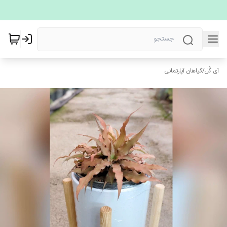
آی گُل
/
گیاهان آپارتمانی