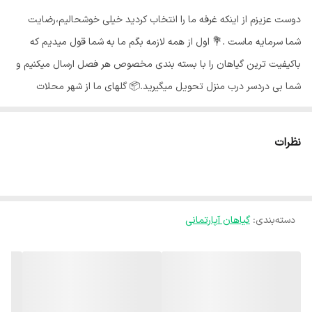
دوست عزیزم از اینکه غرفه ما را انتخاب کردید خیلی خوشحالیم،رضایت
شما سرمایه ماست .💐 اول از همه لازمه بگم ما به شما قول میدیم که
باکیفیت ترین گیاهان را با بسته بندی مخصوص هر فصل ارسال میکنیم و
شما بی دردسر درب منزل تحویل میگیرید.📦 گلهای ما از شهر محلات
استان مرکزی هستند و به خاطر شرایط جغرافیایی اینجا،گلهای ما هر جای
کشور برن حالشون خوبه ✅️ بی واسطه از دست باغبان خرید کن🍃 نخل
نظرات
شامادورا یکی از زیباترین نخل های آپارتمانی است که نگهداری نسبتا آسانی
دارد و برای داخل آپارتمان، ادارات و دفاتر کاری گزینه مناسبی محسوب
می‌شود. این گیاه علاوه بر زیبایی فواید زیادی دارد و قدرت بالا در تصفیه
دسته‌بندی
:
گیاهان آپارتمانی
هوا یکی از ویژگی های شگفت انگیز گیاه شامادورا است. آبیاری شامادورا :💧
نخل شامادورا به آبیاری حساس است و آبیاری پیش از حد سبب غرقاب
شدن ریشه ها و ریزش برگهای سبز می‌شود. بهترین زمان برای آبیاری
شامادورا هنگامی است که خاک تا عمق 2 سانتی متری ( 1 بند انگشت )
خشک شده باشد. نور مناسب شامادورا :🌞 شامادورا در مقایسه با دیگر