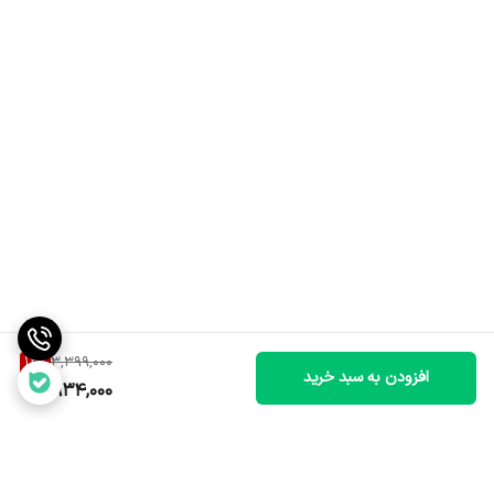
13
%
3,399,000
افزودن به سبد خرید
2,934,000