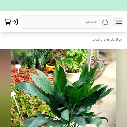
آی گُل
/
گیاهان آپارتمانی