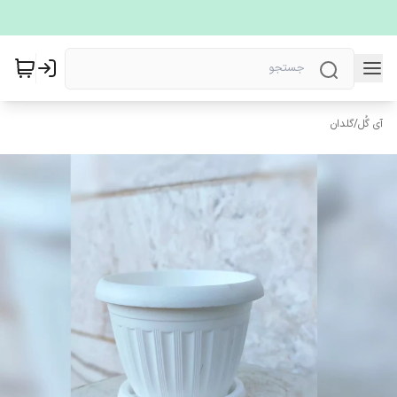
آی گُل
/
گلدان