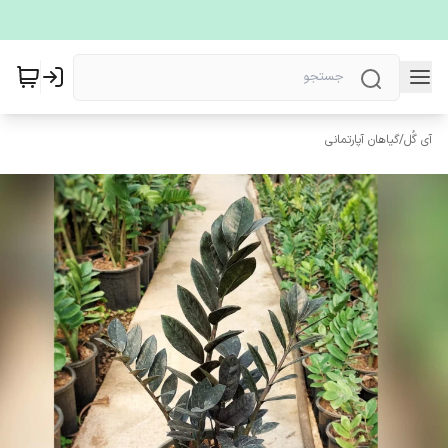
آی گُل
/
گیاهان آپارتمانی