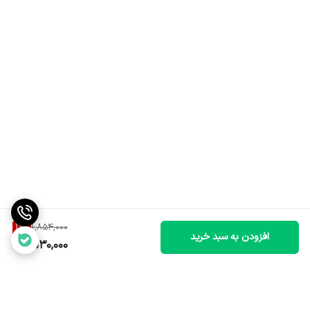
17
%
1,854,000
افزودن به سبد خرید
1,530,000