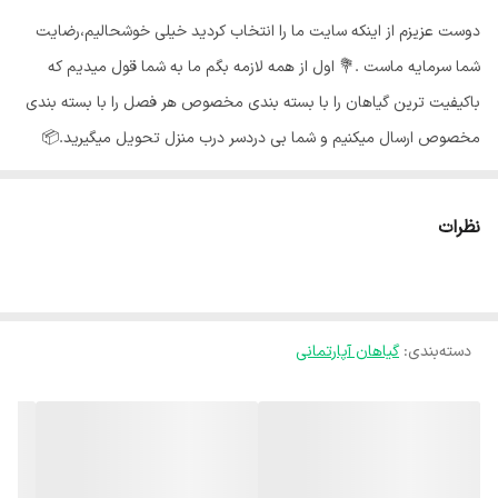
دوست عزیزم از اینکه سایت ما را انتخاب کردید خیلی خوشحالیم،رضایت
شما سرمایه ماست .💐 اول از همه لازمه بگم ما به شما قول میدیم که
باکیفیت ترین گیاهان را با بسته بندی مخصوص هر فصل را با بسته بندی
مخصوص ارسال میکنیم و شما بی دردسر درب منزل تحویل میگیرید.📦
گلهای ما از شهر محلات استان مرکزی هستند و به خاطر شرایط جغرافیایی
اینجا،گلهای ما هر جای کشور برن حالشون خوبه ✅️ روش نگهداری از
نظرات
زاموفیلیا🍃 : به طور کلی زاموفیلیا، جز گیاهان کم توقع با نگهداری آسان به
شمار می آید که هر کسی به راحتی میتواند در خانه یا محل کار از آن
مراقبت کند نور مناسب زاموفیلیا🌞: بهتر است گیاه را درفاصله معین از
دسته‌بندی
:
گیاهان آپارتمانی
پنجره ای قرار دهید که آفتاب اول صبح و یا آفتاب عصرگاهی که نور نسبتا
ملایمی است به گیاه بتابد. آب مناسب💧 : زاموفیلیا جز گیاهان کم آب به
حساب می آید، در صورت آبیاری بیش از حد، ریشه های گیاه دچار گندیدگی
و پوسیدگی میشود دما مناسب🌡 : زاموفیلیا با توجه به زیستگاه خود، جز
گیاهان مقاوم به گرما میباشد. اما این بدان معنی نیست که این گیاه را در