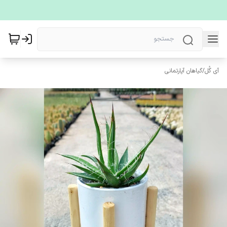
آی گُل
/
گیاهان آپارتمانی