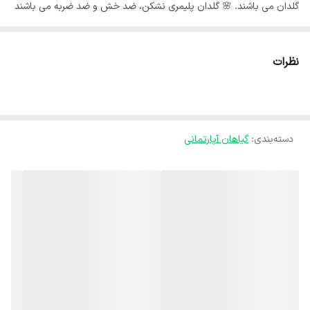
گلدان می باشند. 🌸 گلدان پلیمری نشکن، ضد خش و ضد ضربه می باشند
و زیر گلدانی پلیمری همراه گلدان می باشد . جنس گلدان درجه یک و برای
یک عمر سالم می ماند. ⚘️گیاهان با گلدان غرفه آی گل مناسب هدیه
نظرات
دادن، زیبا کردن میز کار، زندگی بخشیدن به آشپزخانه و میز غذاخوری، شکوه
بخشیدن به میز تلوزیون و اتاق نشیمن و سبز و شاداب کردن منزل
شماست.⚘️ 🍃ارسال گل با گلدان داخل تصویر به سراسر کشور . 🍃ارسال به
دسته‌بندی
:
گیاهان آپارتمانی
درب منزل مشتری می باشد. 🍃بسته های ارسالی توسط ما دارای گارانتی می
باشند و کوچکترین مشکلی برای بسته ارسالی بوجود نخواهد آمد با اطمینان
کامل خرید کنید. 🍃ارسال با پست خصوصی می باشد، و استفاده از این
پست تغییری در هزینه ارسال برای مشتری بوجود نمیاورد. استفاده از پست
خصوصی برای تسریع کردن فرایند ارسال می باشد. 🍃از زمان ارسال تا
تحویل توسط مشتری بسته شما توسط مدیر غرفه پیگیری می‌شود. 🍃با
یکبار خرید مشتری همیشگی ما خواهید شد لطفا نظرات مشتریان وفادار ما
را حتما بخوانید.