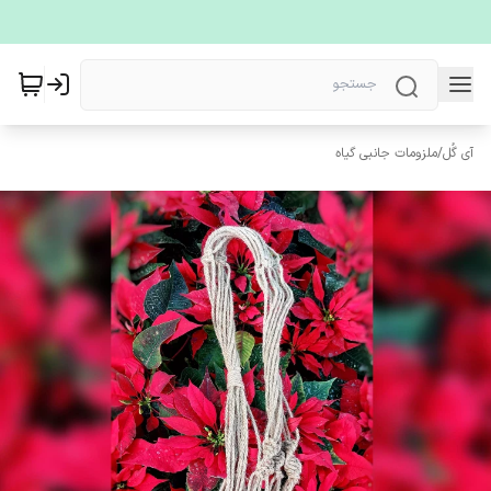
آی گُل
/
ملزومات جانبی گیاه