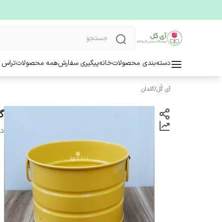
دسته‌بندی محصولات
خانه
پیگیری سفارش
همه محصولات
تراس 
آی گُل
/
گلدان
گل
دس