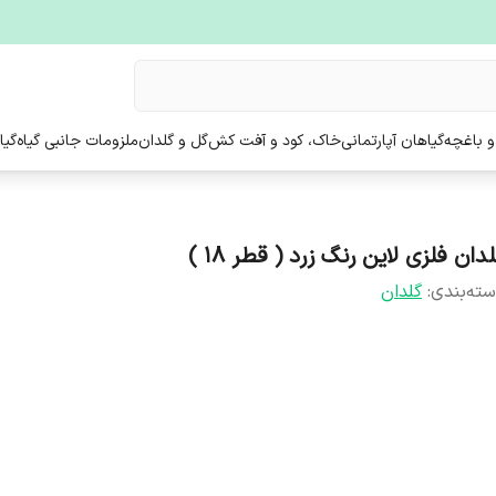
و باغچه
گیاهان آپارتمانی
خاک، کود و آفت کش
گل و گلدان
ملزومات جانبی گیاه
گیا
دان فلزی لاین رنگ زرد ( قطر 18 )
ته‌بندی
:
گلدان