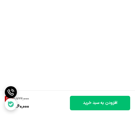
20
%
2,722,000
افزودن به سبد خرید
2,160,000