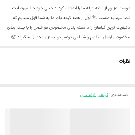
دوست عزیزم از اینکه غرفه ما را انتخاب کردید خیلی خوشحالیم،رضایت
شما سرمایه ماست .💐 اول از همه لازمه بگم ما به شما قول میدیم که
باکیفیت ترین گیاهان را با بسته بندی مخصوص هر فصل را با بسته بندی
مخصوص ارسال میکنیم و شما بی دردسر درب منزل تحویل میگیرید.📦
گلهای ما از شهر محلات استان مرکزی هستند و به خاطر شرایط جغرافیایی
اینجا،گلهای ما هر جای کشور برن حالشون خوبه ✅️ گیاه پتوس یکی از
نظرات
محبوب ترین گیاهان آپارتمانی است که با شاخه های آویز و برگهای قلبی
شکلش زیبایی خانه را دو چندان می‌کند. نگهداری پتوس بسیار آسان است و
علاوه بر زیبایی و مقاومت بالا، از زمان های قدیم تا به حال پرطرفدارترین
دسته‌بندی
:
گیاهان آپارتمانی
گیاه از نظر فنگ شویی بوده است و نقش مهمی در اکسیژن سازی و
پاکسازی هوا از سموم و انرژی های منفی ایفا می‌کند.🍃 نور مناسب پتوس :
🌞 پتوس در طیف وسیعی از شرایط نوری رشد می‌کند اما نور روشن و غیر
مستقیم را ترجیح می‌دهد. این گیاه نور کم، نیم سایه و یا سایه را به خوبی
تحمل می‌کند اما نوع مرمری و ابلق به دلیل داشتن برگهای روشن باید نور