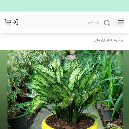
آی گُل
/
گیاهان آپارتمانی