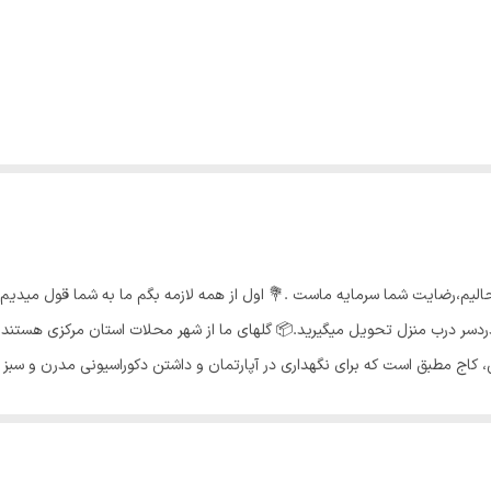
خوشحالیم،رضایت شما سرمایه ماست .💐 اول از همه لازمه بگم ما به شما قول م
دسر درب منزل تحویل میگیرید.📦 گلهای ما از شهر محلات استان مرکزی هستند و
ی، کاج مطبق است که برای نگهداری در آپارتمان و داشتن دکوراسیونی مدرن و سبز
خل ادارات، بانک ها و شرکت ها گزینه ای مناسب باشد. نور مناسب کاج مطبق: 
مالی و یا مکان سایه برای قرارگیری این کاج بسیار مناسب است. آبیاری مناسب کاج 
 آب بدهید. بنابراین خاک را همیشه کمی مرطوب نگهدارید و ترجیحا از آب بدون ا