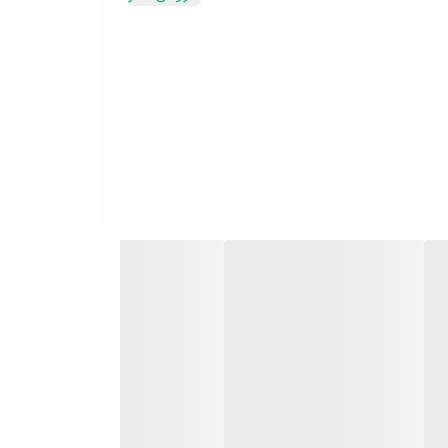
کشیدن گیاه مضر است وممکن است سبب زرد و شل شدن برگها شود. خاک مناسب کاج مطبق: 🤎 خاکی سبک مانند کمپوست یا خاک هلندی برای این درختچه مناسب است. مخلوطی از 2 قسمت
یاهی سالم کافیست. کوددهی کاج مطبق: ⚡️ در فصول رشد یعنی بهار و تابستان به 2 هفته یکبار کوددهی نیاز دارد و می‌توانید از کود مخصوص گیاهان