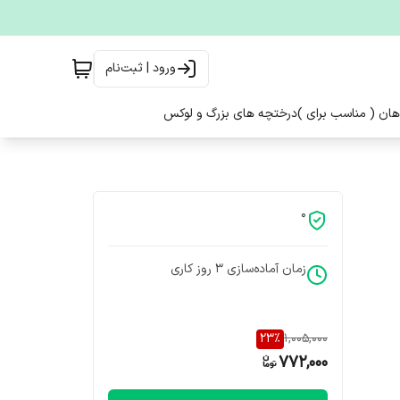
ورود | ثبت‌نام
هان ( مناسب برای )
درختچه های بزرگ و لوکس
0
زمان آماده‌سازی
3
روز کاری
23
%
1,005,000
772,000