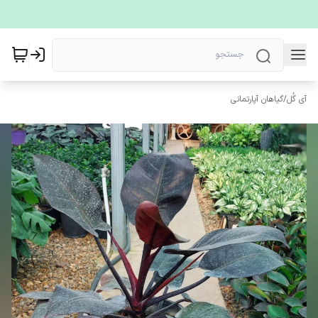
آی گُل
/
گیاهان آپارتمانی