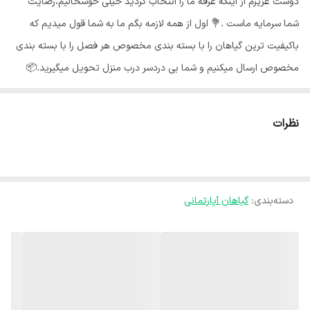
دوست عزیزم از اینکه غرفه ما را انتخاب کردید خیلی خوشحالیم،رضایت
شما سرمایه ماست .💐 اول از همه لازمه بگم ما به شما قول میدیم که
باکیفیت ترین گیاهان را با بسته بندی مخصوص هر فصل را با بسته بندی
مخصوص ارسال میکنیم و شما بی دردسر درب منزل تحویل میگیرید.📦
گلهای ما از شهر محلات استان مرکزی هستند و به خاطر شرایط جغرافیایی
اینجا،گلهای ما هر جای کشور برن حالشون خوبه ✅️ از محبوبترین گیاهان
نظرات
آپارتمانی می‌توان به خانواده بزرگ فیلودندرون ها اشاره کرد که در عین
مقاومت، نگهداری ساده و ظاهر منحصر به فردی دارند و برای دکوراسیون
خانه بسیار مناسبند.🪴 آبیاری فیلودندرون : 💧 برای آبیاری گیاه فیلودندرون
دسته‌بندی
:
گیاهان آپارتمانی
اجازه دهید خاک به اندازه یک بند انگشت خشک شود. دقت کنید که
افتادگی برگها می‌تواند به این معنی باشد که گیاه آب زیادی دریافت کرده
است و یا به اندازه کافی آبیاری نشده است. بنابراین ظاهر برگها را همیشه
بررسی کنید تا متوجه زمان و میزان آبیاری گیاه باشید. نور مناسب
فیلودندرون :🌞 فیلودندرون را در مکانی با نور روشن و غیر مستقیم قرار