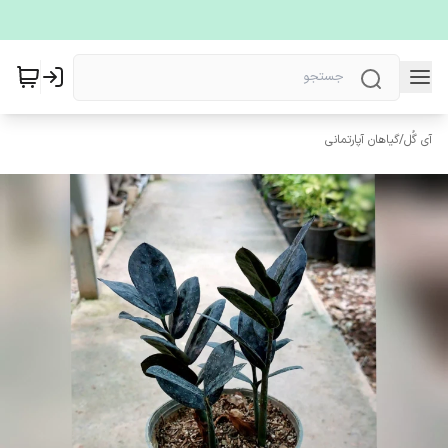
آی گُل
/
گیاهان آپارتمانی