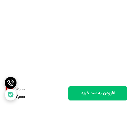
11
%
696,000
افزودن به سبد خرید
617,000