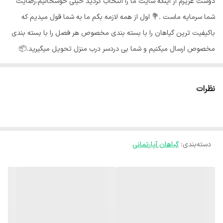
دوست عزیزم از اینکه سایت ما را انتخاب کردید خیلی خوشحالیم،رضایت
شما سرمایه ماست .💐 اول از همه لازمه بگم ما به شما قول میدیم که
باکیفیت ترین گیاهان را با بسته بندی مخصوص هر فصل را با بسته بندی
مخصوص ارسال میکنیم و شما بی دردسر درب منزل تحویل میگیرید.📦
گلهای ما از شهر محلات استان مرکزی هستند و به خاطر شرایط جغرافیایی
اینجا،گلهای ما هر جای کشور برن حالشون خوبه ✅️ روش نگهداری از
نظرات
زاموفیلیا🍃 : به طور کلی زاموفیلیا، جز گیاهان کم توقع با نگهداری آسان به
شمار می آید که هر کسی به راحتی میتواند در خانه یا محل کار از آن
مراقبت کند نور مناسب زاموفیلیا🌞: بهتر است گیاه را درفاصله معین از
دسته‌بندی
:
گیاهان آپارتمانی
پنجره ای قرار دهید که آفتاب اول صبح و یا آفتاب عصرگاهی که نور نسبتا
ملایمی است به گیاه بتابد. آب مناسب💧 : زاموفیلیا جز گیاهان کم آب به
حساب می آید، در صورت آبیاری بیش از حد، ریشه های گیاه دچار گندیدگی
و پوسیدگی میشود دما مناسب🌡 : زاموفیلیا با توجه به زیستگاه خود، جز
گیاهان مقاوم به گرما میباشد. اما این بدان معنی نیست که این گیاه را در