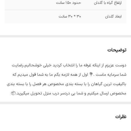
ارتفاع گیاه با گلدان
حدود 150 سانت
ابعاد گلدان
30 * 30 سانت
توضیحات
دوست عزیزم از اینکه غرفه ما را انتخاب کردید خیلی خوشحالیم،رضایت
شما سرمایه ماست .💐 اول از همه لازمه بگم ما به شما قول میدیم که
باکیفیت ترین گیاهان را با بسته بندی مخصوص هر فصل را با بسته بندی
مخصوص ارسال میکنیم و شما بی دردسر درب منزل تحویل میگیرید.📦
گلهای ما از شهر محلات استان مرکزی هستند و به خاطر شرایط جغرافیایی
اینجا،گلهای ما هر جای کشور برن حالشون خوبه ✅️ گیاه بابا آدم یا آلوکازیا
نظرات
که در انگلیسی بهAlokasia شهرت دارد به خاطر شکل برگ هایش، به گوش
فیلی نیز معروف است. در توصیف این گیاه میتوان گفت برگ های بابا آدم