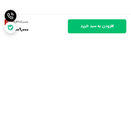
13
%
2,318,000
افزودن به سبد خرید
2,009,000
برگشت به بالا