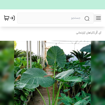
آی گُل
/
گیاهان آپارتمانی