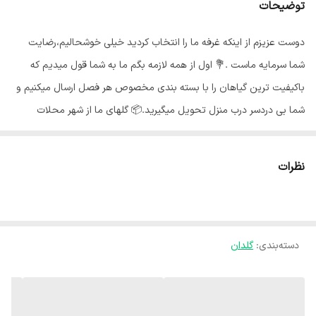
توضیحات
دوست عزیزم از اینکه غرفه ما را انتخاب کردید خیلی خوشحالیم،رضایت
شما سرمایه ماست .💐 اول از همه لازمه بگم ما به شما قول میدیم که
باکیفیت ترین گیاهان را با بسته بندی مخصوص هر فصل ارسال میکنیم و
شما بی دردسر درب منزل تحویل میگیرید.📦 گلهای ما از شهر محلات
استان مرکزی هستند و به خاطر شرایط جغرافیایی اینجا،گلهای ما هر جای
کشور برن حالشون خوبه ✅️ بی واسطه از دست باغبان خرید کن🍃 کیفیت
نظرات
درجه یک خرید مستقیم از گلخانه شهر محلات هلند ایران ✅ 💚اولین غرفه
گارانتی دار باسلام💚 ارسال ایمن و با گارانتی به درب منزل مشتری ارسال به
سراسر کشور عزیزمان 💫
دسته‌بندی
:
گلدان