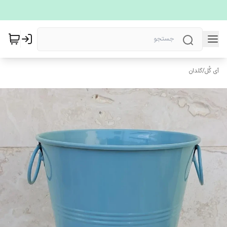
آی گُل
/
گلدان