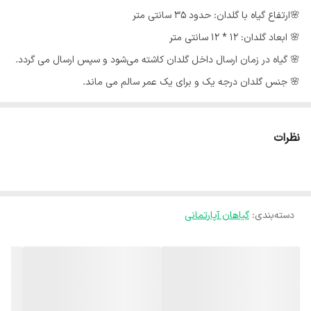
🌸ارتفاع گیاه با گلدان: حدود 35 سانتی متر
🌸 ابعاد گلدان: 12 * 12 سانتی متر
🌸 گیاه در زمان ارسال داخل گلدان کاشته می‌شود و سپس ارسال می گردد‌.
🌸 جنس گلدان درجه یک و برای یک عمر سالم می ماند.
🍃ارسال گل با گلدان داخل تصویر به سراسر کشور .
نظرات
🍃ارسال به درب منزل مشتری می باشد.
🍃بسته های ارسالی توسط ما دارای گارانتی می باشند و کوچکترین مشکلی
برای بسته ارسالی بوجود نخواهد آمد با اطمینان کامل خرید کنید.
دسته‌بندی
:
گیاهان آپارتمانی
🍃ارسال با پست خصوصی می باشد، و استفاده از این پست تغییری در
هزینه ارسال برای مشتری بوجود نمیاورد.
استفاده از پست خصوصی برای تسریع کردن فرایند ارسال می باشد.
🍃از زمان ارسال تا تحویل توسط مشتری بسته شما توسط مدیر غرفه