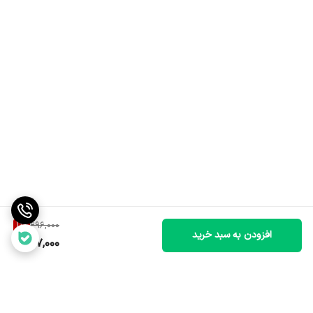
11
%
696,000
افزودن به سبد خرید
617,000