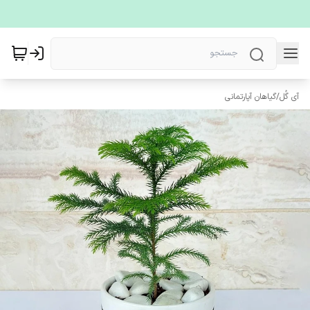
آی گُل
/
گیاهان آپارتمانی