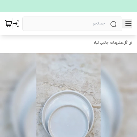
آی گُل
/
ملزومات جانبی گیاه