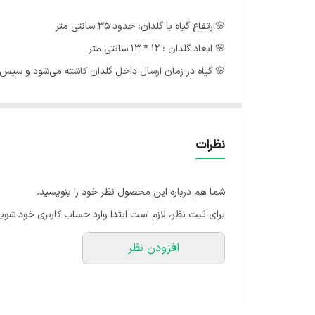
🌸ارتفاع گیاه با گلدان: حدود 35 سانتی متر
🌸 ابعاد گلدان : 12 * 13 سانتی متر
🌸 گیاه در زمان ارسال داخل گلدان کاشته می‌شود و سپس ا
🌸 جنس گلدان درجه یک و برای یک عمر سالم می ماند.
🍃ارسال گل با گلدان داخل تصویر به سراسر کشور .
نظرات
🍃ارسال به درب منزل مشتری می باشد.
🍃بسته های ارسالی توسط ما دارای گارانتی می باشند و کو
شما هم درباره این محصول نظر خود را بنویسید.
🍃ارسال با پست خصوصی می باشد، و استفاده از این پست 
برای ثبت نظر، لازم است ابتدا وارد حساب کاربری خود شوید
استفاده از پست خصوصی برای تسریع کردن فرایند ارسال م
افزودن نظر
🍃از زمان ارسال تا تحویل توسط مشتری بسته شما توسط م