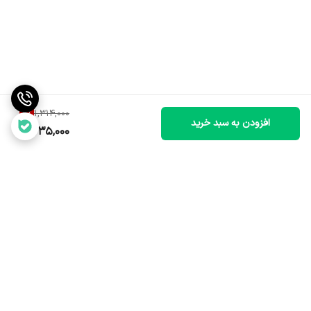
6
%
1,314,000
افزودن به سبد خرید
1,235,000
برگشت به بالا