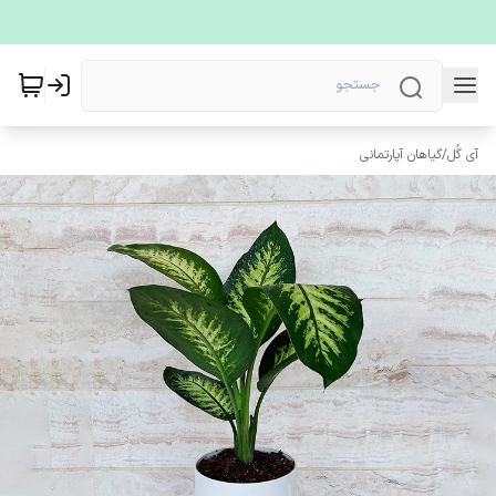
آی گُل
/
گیاهان آپارتمانی