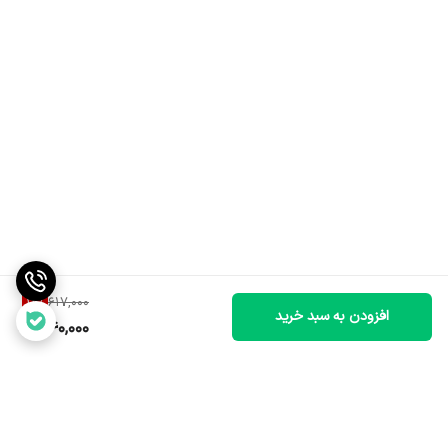
12
%
617,000
افزودن به سبد خرید
540,000