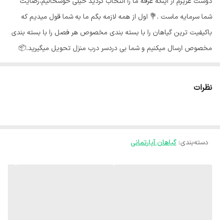
دوست عزیزم از اینکه غرفه ما را انتخاب کردید خیلی خوشحالیم،رضایت
شما سرمایه ماست .💐 اول از همه لازمه بگم ما به شما قول میدیم که
باکیفیت ترین گیاهان را با بسته بندی مخصوص هر فصل را با بسته بندی
مخصوص ارسال میکنیم و شما بی دردسر درب منزل تحویل میگیرید.📦
گلهای ما از شهر محلات استان مرکزی هستند و به خاطر شرایط جغرافیایی
اینجا،گلهای ما هر جای کشور برن حالشون خوبه ✅️ اسپاتی فیلوم علاوه بر
نظرات
زیبایی، دارای ویژگی های منحصر بفردی است که بودن آن را در هر خانه‌ای
واجب کرده است. اسپاتی از جمله گیاهان تصفیه کننده‌ هواست که گلهای
سفید آن نماد پاکی و معصومیت است و می‌تواند یک هدیه عالی برای
دسته‌بندی
:
گیاهان آپارتمانی
عزیزانتان باشد.🍃🤍 آبیاری اسپاتی فیلوم : 💧 آبیاری اسپاتی فیلوم بسیار
ساده است و در واقع خودش زمان دقیق آبیاری را به شما می‌گوید ! اما
چگونه !؟ برگهای این گیاه به محض احساس تشنگی به سمت پایین خم
می‌شوند و با این کار نشان می‌دهند که زمان آبیاریست. بعد از آبیاری برگ
ها دوباره سرحال شده و به حالت طبیعی خود برمی‌گردند. نور مناسب