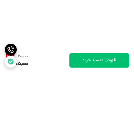
13
%
1,160,000
افزودن به سبد خرید
1,005,000
برگشت به بالا