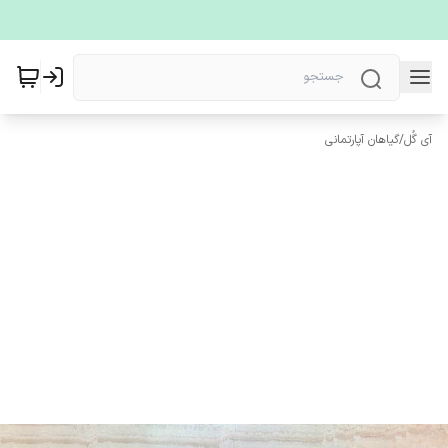
آی گُل
/
گیاهان آپارتمانی