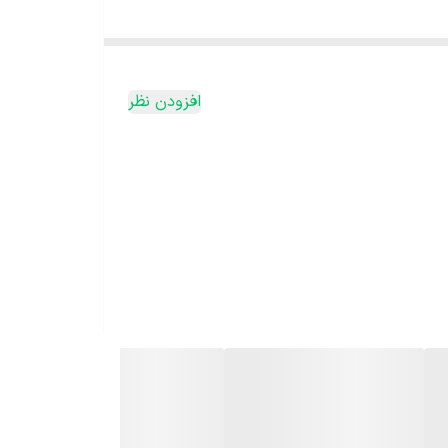
پیچ شمعی گیاهی گرمسیری است و در مواقعی نادر تا درجه حرارت 30 را نیز تحمل می‌کند. اما بهترین درجه حرارت برای داشتن گیاهی سالم با رشدی خوب، حرارت 20 درجه سانتی گراد در فصول اولیه
افزودن نظر
مستقیم خورشید مخصوصا در روزهای آفتابی تابستان آسیب
هکش باشد تا آب اضافی از انتهای آن خارج شود. در طول
ک شدن زود هنگام گلها، در طول دوره گلدهی آبیاری کمتری