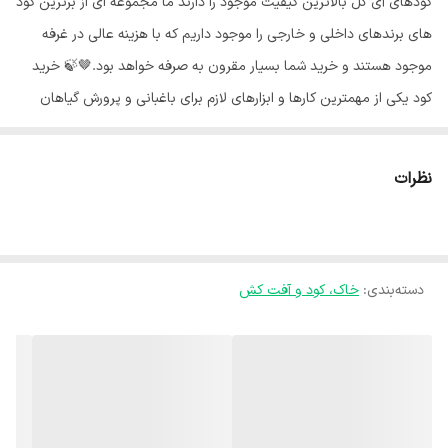
کودهای آی گل بالاترین کیفیت موجود را دارند ما مجموعه ای از برترین کود
های برندهای داخلی و خارجی را موجود داریم که با هزینه عالی در غرفه
موجود هستند و خرید شما بسیار مقرون به صرفه خواهد بود.🤎🍃 خرید
کود یکی از مهمترین کارها و ابزارهای لازم برای باغبانی و پرورش گیاهان
خرید کود است. برای داشتن گیاهان سالم و محصولات پربار باید بطور
مرتب کوددهی صورت پذیرد. 🌿 رشد گیاهان آپارتمانی رنگ، بافت، گرما و
نظرات
زیبایی را به خانه می‌بخشند. آنها در تمام طول سال می‌توانند کیفیت هوا را
بهبود ببخشند. رشد بسیاری از گیاهان آپارتمانی آسان است، اما برای رشد
باید از آنها مراقبت مناسبی صورت گیرد.💚 بسیاری از مردم اهمیت کود دادن
دسته‌بندی
:
خاک، کود و آفت کش
به گیاهان آپارتمانی را نادیده می‌گیرند.🚫 بااین‌حال، تغذیه مناسب برای
رشد گیاهان سالم و زیبا ضروری است. برخلاف باغچه‌های بیرونی که در آن
طبیعت باران فراهم می‌کند و گیاهان می‌توانند ریشه‌های جدیدی را برای
جستجوی غذا بفرستند، مواد مغذی موجود برای یک گیاه آپارتمانی به‌شدت
با مقدار خاک در گلدان و آنچه که برای تغذیه تکمیلی فراهم می‌کنید