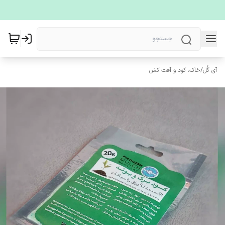
آی گُل
/
خاک، کود و آفت کش