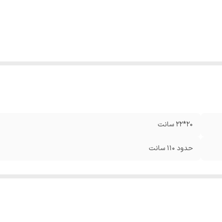
20*22 سانت
حدود 110 سانت