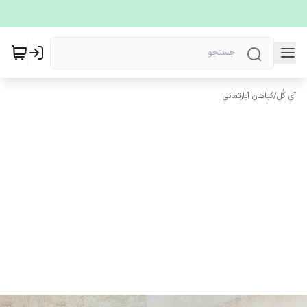
آی گُل
/
گیاهان آپارتمانی