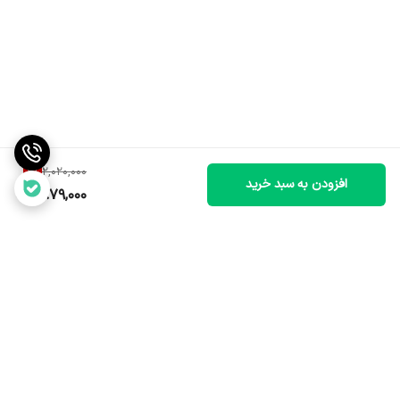
6
%
2,020,000
افزودن به سبد خرید
1,879,000
برگشت به بالا