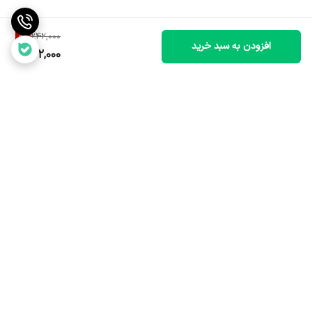
* آهن (Fe): عنصر اصلی و در فرم قابل جذب برای گیاه.
* عناصر پرمصرف (ماکرو): نیتروژن (N)، فسفر (P) و پتاسیم (K) (در
8
%
242,000
افزودن به سبد خرید
کودهای کامل).
222,000
* عناصر کم‌مصرف (میکرو): روی (Zn)، منگنز (Mn)، مس (Cu)، منیزیم
(Mg) و مولیبدن (Mo) (در کودهای کامل).
* اسید هیومیک: در برخی از محصولات برای بهبود جذب و کیفیت خاک.
* اسیدهای آمینه: در برخی از فرمولاسیون‌های تخصصی.
نحوه استفاده از کود آهن آمی فلاور:
نحوه مصرف کود آهن آمی فلاور به نوع و فرم محصول بستگی دارد، اما
برگشت به بالا
دستورالعمل کلی به شرح زیر است:
* قبل از استفاده، ظرف را به خوبی تکان دهید.
* روش آبیاری: معمولاً یک درب قوطی از کود مایع را در 2 تا 4 لیتر آب حل
کرده و هر دو هفته یک بار به جای آب آبیاری معمولی به گیاهان می‌دهند.
برای گیاهان بامبو، 5 میلی لیتر در یک لیتر آب و پس از هر بار تعویض آب
ارسال سریع و مطمئن
خدمات پس از فروش