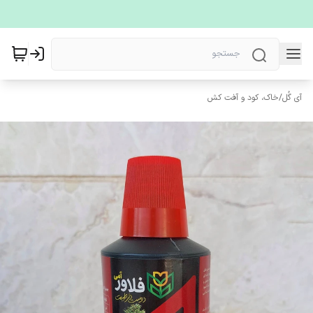
آی گُل
/
خاک، کود و آفت کش