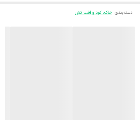
* فتوسنتز: آهن در تولید کلروفیل (سبزینه) که مسئول جذب نور خورشید
دسته‌بندی
:
خاک، کود و آفت کش
برای فتوسنتز است، نقش اساسی دارد.
* تنفس گیاهی: در فرآیندهای تنفسی گیاه مشارکت دارد.
* سنتز DNA: در ساختار DNA و RNA گیاه نقش دارد.
* فعالیت آنزیمی: به عنوان کوفاکتور در بسیاری از آنزیم‌های گیاهی عمل
می‌کند.
* مقاومت در برابر تنش‌ها: به گیاه در مقابله با تنش‌های محیطی کمک
می‌کند.
علائم کمبود آهن در گیاهان:
شایع‌ترین علامت کمبود آهن در گیاهان، زرد شدن برگ‌های جوان (کلروز)
است، به خصوص در فضای بین رگبرگ‌ها، در حالی که رگبرگ‌ها سبز باقی
می‌مانند. در موارد شدیدتر، این زردی به برگ‌های مسن‌تر نیز سرایت کرده و
در نهایت می‌تواند منجر به مرگ گیاه شود. کمبود آهن معمولاً در خاک‌های
قلیایی و با pH بالا شایع‌تر است.