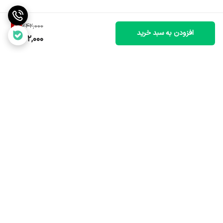
* در فصل رشد (بهار تا اواسط پاییز): هر 15 تا 20 روز یکبار گیاه را با این
محلول آبیاری کنید. برخی منابع مصرف هفتگی در این فصول را نیز ذکر
8
%
242,000
افزودن به سبد خرید
کرده‌اند، اما بهتر است با فاصله 10 تا 15 روز آغاز کنید و در صورت نیاز و
222,000
واکنش گیاه، فاصله را کم کنید.
* در فصل گلدهی (پاییز و زمستان): در این دوره معمولاً نیاز به کوددهی
کمتر است. برخی توصیه می‌کنند در این فصل میزان کوددهی را کاهش
دهید (مثلاً ماهی یک بار) تا عمر گل‌ها کاهش نیابد.
* بعد از گلدهی: پس از اتمام گلدهی، کوددهی را می‌توان ادامه داد تا
گیاه برای چرخه گلدهی بعدی آماده شود.
برگشت به بالا
* روش آبیاری: محلول کود را به بستر کشت ارکیده اضافه کنید و اجازه دهید
از زهکش گلدان خارج شود. ارکیده‌ها به آبیاری غرقابی نیاز دارند، اما نباید
در آب راکد بمانند.
* ملاحظات:
* قبل از استفاده، ظرف را به خوبی تکان دهید.
ارسال سریع و مطمئن
خدمات پس از فروش