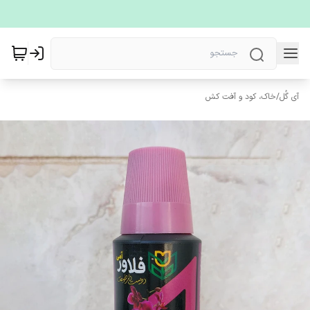
آی گُل
/
خاک، کود و آفت کش