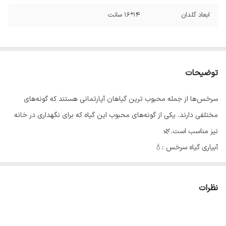
ابعاد گلدان
14*16 سانت
توضیحات
سرخس‌ها از جمله محبوب ترین گیاهان آپارتمانی هستند که گونه‌های
مختلفی دارند. یکی از گونه‌های محبوب این گیاه که برای نگهداری در خانه
نیز مناسب است.🌿
آبیاری گیاه سرخس :💧
نیاز آبی این گیاه نسبتا بالاست و آبیاری آن باید منظم باشد. برای آبیاری
سرخس اجازه دهید رویه خاک گلدان کمی خشک شود سپس اقدام به آبیاری
نظرات
کنید. هنگام آبیاری مراقب باشید که روی برگ های گیاه آب نریزد و همچنین
خاک مدت طولانی خیس و غرقاب نماند. در زمستان نیاز آبی گیاه کمتر می