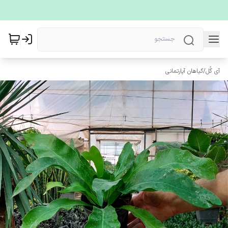
آی گُل
/
گیاهان آپارتمانی