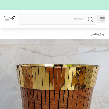
آی گُل
/
گلدان