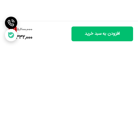
16
%
5,200,000
افزودن به سبد خرید
4,332,000
برگشت به بالا