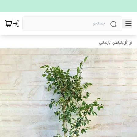
آی گُل
/
گیاهان آپارتمانی