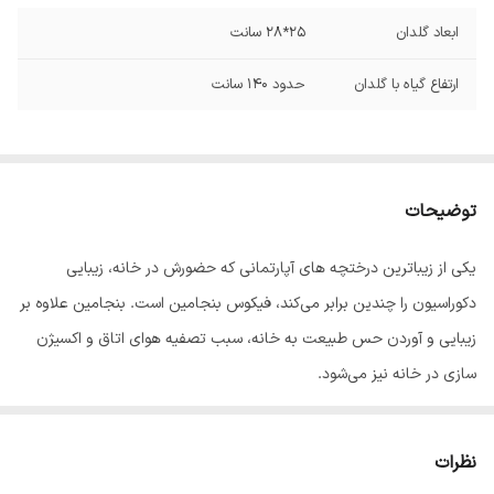
ابعاد گلدان
25*28 سانت
ارتفاع گیاه با گلدان
حدود 140 سانت
توضیحات
یکی از زیباترین درختچه های آپارتمانی که حضورش در خانه، زیبایی
دکوراسیون را چندین برابر می‌کند، فیکوس بنجامین است. بنجامین علاوه بر
زیبایی و آوردن حس طبیعت به خانه، سبب تصفیه هوای اتاق و اکسیژن
سازی در خانه نیز می‌شود.
نور مناسب بنجامین :🌞
گیاه بنجامین به نور زیاد غیر مستقیم نیازمند است. بهتر است این گیاه را در
نظرات
محیط دارای نور زیاد مانند پشت پنجره شرقی یا جنوبی قرار دهید تا کمبود