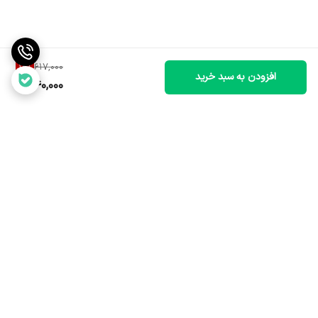
12
%
617,000
افزودن به سبد خرید
540,000
برگشت به بالا