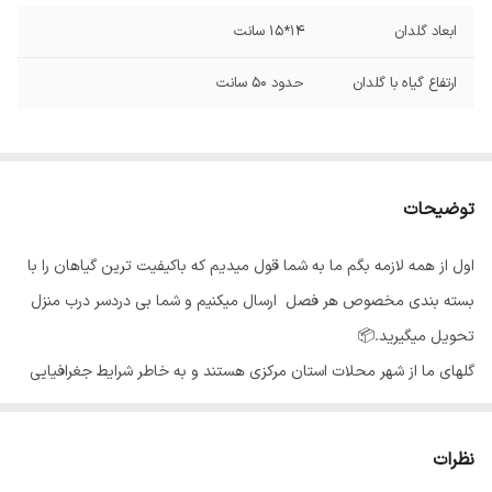
ابعاد گلدان
14*15 سانت
ارتفاع گیاه با گلدان
حدود 50 سانت
توضیحات
اول از همه لازمه بگم ما به شما قول میدیم که باکیفیت ترین گیاهان را با
بسته بندی مخصوص هر فصل ارسال میکنیم و شما بی دردسر درب منزل
تحویل میگیرید.📦
گلهای ما از شهر محلات استان مرکزی هستند و به خاطر شرایط جغرافیایی
اینجا،گلهای ما هر جای کشور برن حالشون خوبه ✅️
بی واسطه از دست باغبان خرید کن🍃
نظرات
گیاهان مناسب برای نگهداری در آپارتمان‌هاو دفاتر کار محسوب می‌شوند