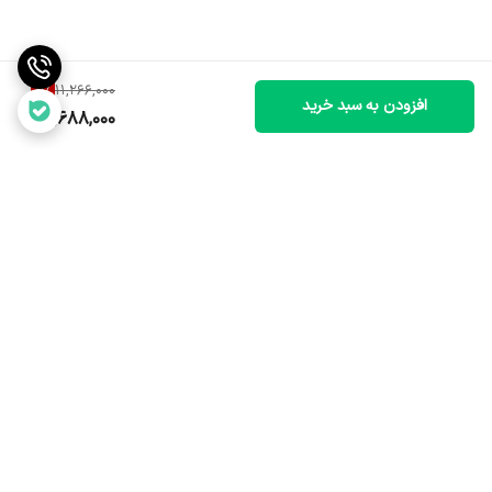
5
%
11,266,000
افزودن به سبد خرید
10,688,000
برگشت به بالا