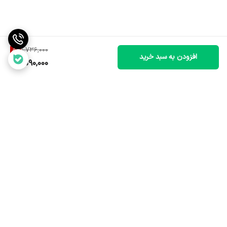
8
%
1,736,000
افزودن به سبد خرید
1,590,000
برگشت به بالا