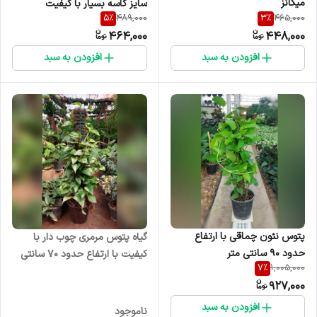
میکانز
سایز کاسه بسیار با کیفیت
5
%
3
%
489,000
465,000
464,000
448,000
افزودن به سبد
افزودن به سبد
پتوس نئون چماقی با ارتفاع
گیاه پتوس مرمری چوب دار با
حدود 90 سانتی متر
کیفیت با ارتفاع حدود 70 سانتی
7
%
1,005,000
متر
927,000
افزودن به سبد
ناموجود