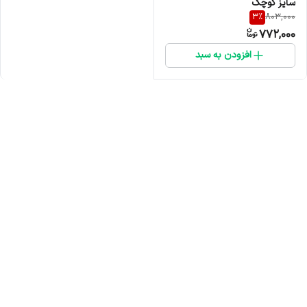
سایز کوچک
3
%
803,000
772,000
افزودن به سبد