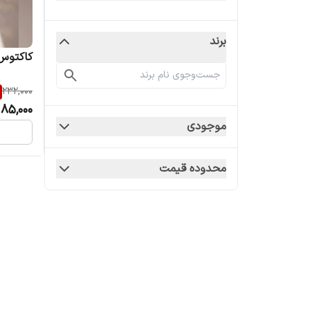
برند
کاکتوس 
232,000
185,000
موجودی
محدوده قیمت