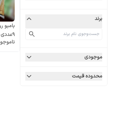
برند
بامبو ر
9عددی
ناموجو
موجودی
محدوده قیمت