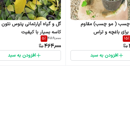
وچسب ( مو چسب) مقاوم
گل و گیاه آپارتمانی پتوس نئون 
رای باغچه و تراس
کاسه بسیار با کیفیت
5
%
489,000
15
%
464,000
افزودن به سبد
افزودن به سبد