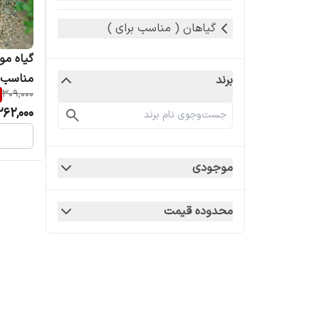
گیاهان ( مناسب برای )
گیاه م
مناسب ب
برند
309,000
262,000
موجودی
محدوده قیمت