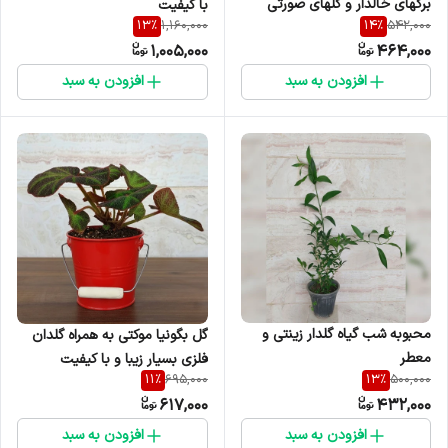
برگهای خالدار و گلهای صورتی
با کیفیت
13
%
14
%
1,160,000
542,000
خوشه ای
1,005,000
464,000
افزودن به سبد
افزودن به سبد
محبوبه شب گیاه گلدار زینتی و
گل بگونیا موکتی به همراه گلدان
معطر
فلزی بسیار زیبا و با کیفیت
11
%
13
%
695,000
500,000
617,000
432,000
افزودن به سبد
افزودن به سبد