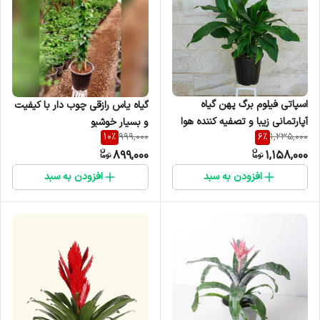
اسپاتی فیلوم برگ پهن گیاه
گیاه یاس رازقی چوب دار با کیفیت
آپارتمانی زیبا و تصفیه کننده هوا
و بسیار خوشبو
10
%
6
%
999,000
1,235,000
899,000
1,158,000
افزودن به سبد
افزودن به سبد