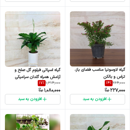
گیاه لاوسونیا مناسب فضای باز،
گیاه اسپاتی فیلوم گل صلح و
تراس و بالکن
آرامش همراه گلدان سرامیکی
17
%
14
%
1,314,000
264,000
1,080,000
227,000
افزودن به سبد
افزودن به سبد