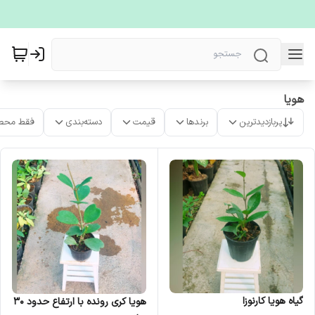
هویا
پربازدیدترین
برندها
قیمت
دسته‌بندی
فقط محص
گیاه هویا کارنوزا
هویا کری رونده با ارتفاع حدود 30