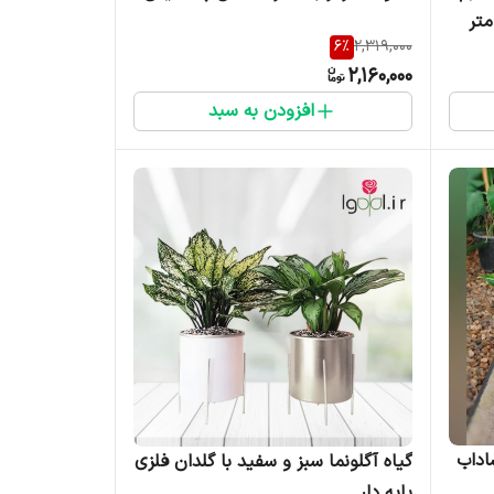
6
%
2,319,000
2,160,000
افزودن به سبد
اداب
گیاه آگلونما سبز و سفید با گلدان فلزی
پایه دار