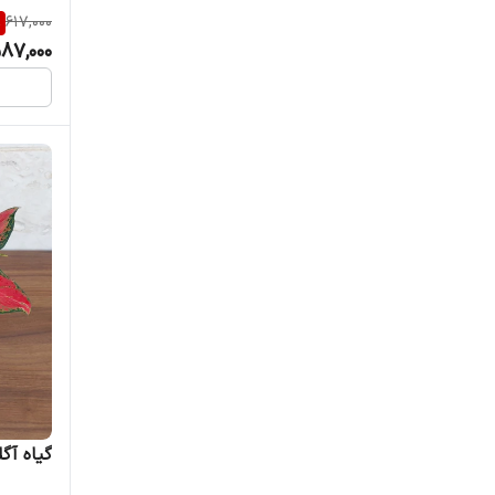
%
617,000
87,000
گیاه آگ