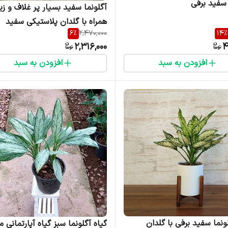
 سفید برفی
آگلونما سفید بسیار پر غلاف و زیب
همراه با گلدان پلاستیکی سفید
6
%
2,470,000
14
%
2,316,000
4
افزودن به سبد
افزودن به سبد
ونما سفید برفی با گلدان
گیاه آگلونما سبز گیاه آپارتمانی م