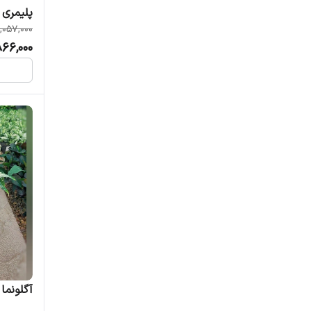
پلیمری 
,057,000
866,000
آگلونما