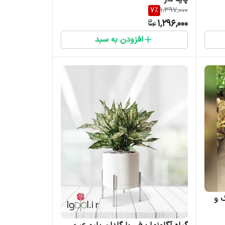
7
%
1,397,000
1,296,000
افزودن به سبد
گ و