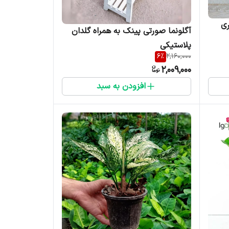
ری
آگلونما صورتی پینک به همراه گلدان
پلاستیکی
6
%
2,160,000
2,009,000
افزودن به سبد