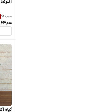
آگلونما
540,000
64,000
گیاه آگل