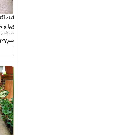
گیاه آگل
زیبا و مان
1,005,000
927,000