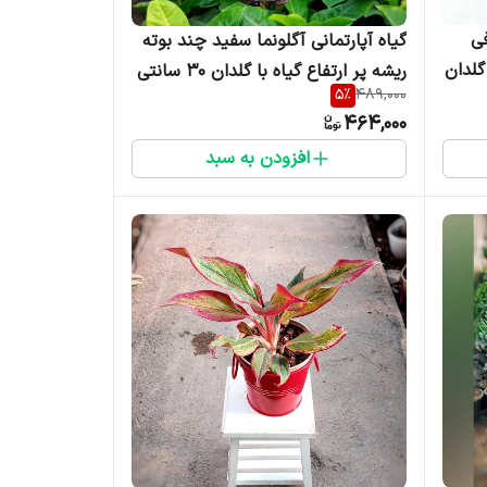
فی
گیاه آپارتمانی آگلونما سفید چند بوته
گلدان
ریشه پر ارتفاع گیاه با گلدان 30 سانتی
5
%
489,000
متر
464,000
افزودن به سبد