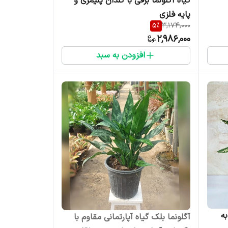
گیاه آگلونما برفی با گلدان پلیمری و
پایه فلزی
5
%
3,174,000
2,986,000
افزودن به سبد
به
آگلونما بلک گیاه آپارتمانی مقاوم با