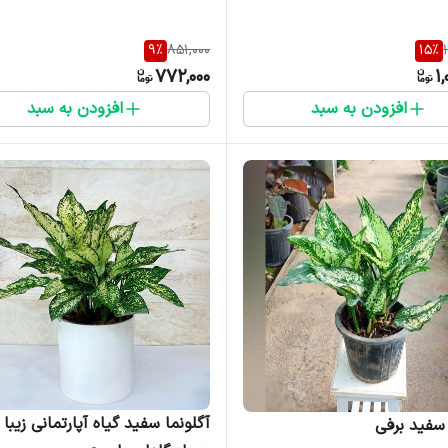
9
%
851,000
15
%
772,000
1
افزودن به سبد
افزودن به سبد
آگلونما سفید گیاه آپارتمانی زیبا 
 سفید برفی