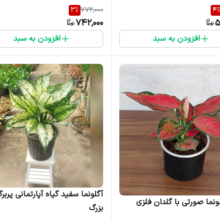
3
%
772,000
4
742,000
5
افزودن به سبد
افزودن به سبد
آگلونما سفید گیاه آپارتمانی پربر
لونما صورتی با گلدان فلزی
بزرگ