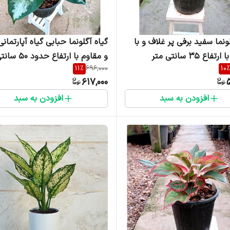
ونما سفید برفی پر غلاف و با
گیاه آگلونما حبابی گیاه آپارتمانی 
اع 35 سانتی متر
و مقاوم با ارتفاع حدود 50 سانتی متر
11
%
696,000
10
%
617,000
افزودن به سبد
افزودن به سبد