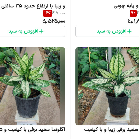
و پایه چوبی
و زیبا با ارتفاع حدود 35 سانتی متر
14
%
617,000
9
%
2
525,000
1,
افزودن به سبد
افزودن به سبد
 سفید برفی زیبا و با کیفیت
آگلونما سفید برفی با کیفیت و ش