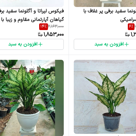
ونما سفید برفی پر غلاف با
فیکوس لیراتا و آگلونما سفید بر
رامیکی
گیاهان آپارتمانی مقاوم و زیبا با 
14
%
2,163,000
6
%
سرامیکی
1,853,000
1,
افزودن به سبد
افزودن به سبد