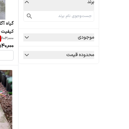
برند
گیاه آگل
کیفیت با ارتف
موجودی
603,000
540,000
محدوده قیمت