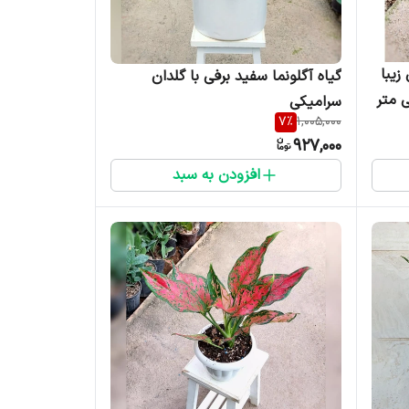
زیبا
گیاه آگلونما سفید برفی با گلدان
سرامیکی
7
%
1,005,000
927,000
افزودن به سبد