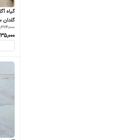
گیاه آگل
گلدان س
1,314,000
235,000