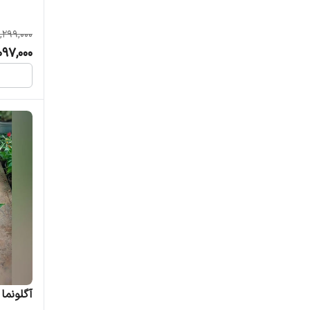
1,299,000
,097,000
آگلونما